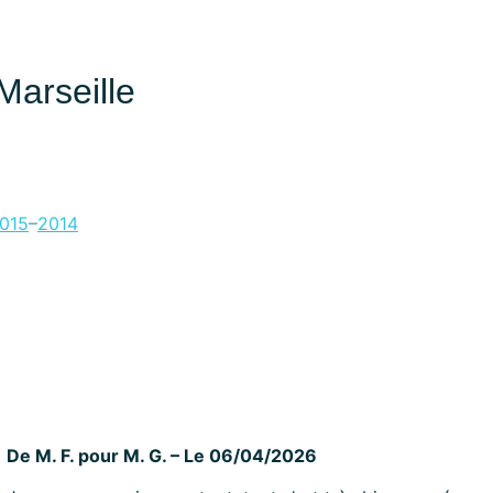
arseille
015
–
2014
De M. F. pour M. G. – Le 06/04/2026