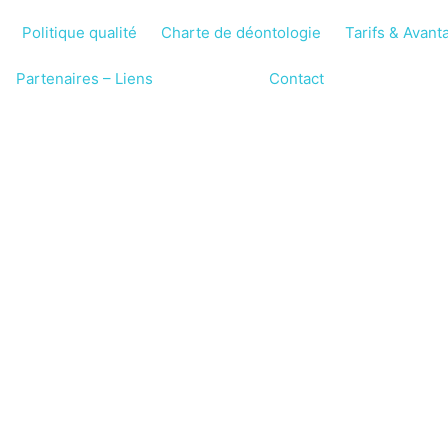
Politique qualité
Charte de déontologie
Tarifs & Avant
Partenaires – Liens
Livre d’Or
Contact
PI MAMI ASSISTA
ERVICE AUTONOMIE À DOMICI