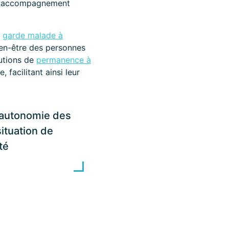
 un accompagnement
a
garde malade à
bien-être des personnes
utions de
permanence à
 facilitant ainsi leur
l’autonomie des
ituation de
té