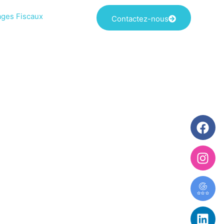
ages Fiscaux
Contactez-nous
lisation À