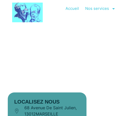
Accueil
Nos services
Aide Ménagère
SERVICE D’AIDE ET D’ASSISTANCE
LOCALISEZ NOUS
68 Avenue De Saint Julien,
13012MARSEILLE