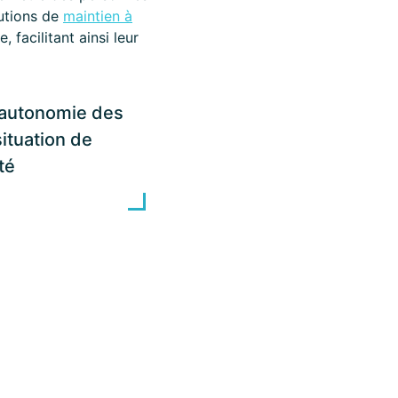
utions de
maintien à
 facilitant ainsi leur
l’autonomie des
ituation de
té